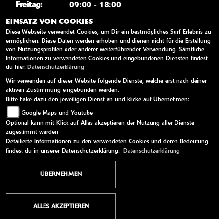
Freitag:
09:00 - 18:00
Samstag:
10:00 - 14:00
EINSATZ VON COOKIES
Diese Webseite verwendet Cookies, um Dir ein bestmögliches Surf-Erlebnis zu
Sonntag:
geschlossen
ermöglichen. Diese Daten werden erhoben und dienen nicht für die Erstellung
von Nutzungsprofilen oder anderer weiterführender Verwendung. Sämtliche
Informationen zu verwendeten Cookies und eingebundenen Diensten findest
WEITERE LINKS
du hier:
Datenschutzerklärung
Wir verwenden auf dieser Website folgende Dienste, welche erst nach deiner
Kawasaki News
aktiven Zustimmung eingebunden werden.
Kawasaki Handbücher
Bitte hake dazu den jeweiligen Dienst an und klicke auf Übernehmen:
Google Maps und Youtube
Kawasaki Bekleidung
Optional kann mit Klick auf Alles akzeptieren der Nutzung aller Dienste
Kawasaki Merchandise
zugestimmt werden
Detailierte Informationen zu den verwendeten Cookies und deren Bedeutung
findest du in unserer Datenschutzerklärung:
Datenschutzerklärung
AGB
Impressum
Datenschutz
Disclaimer
Barrierefreiheit
ÜBERNEHMEN
powered by 1000PS
ALLES AKZEPTIEREN