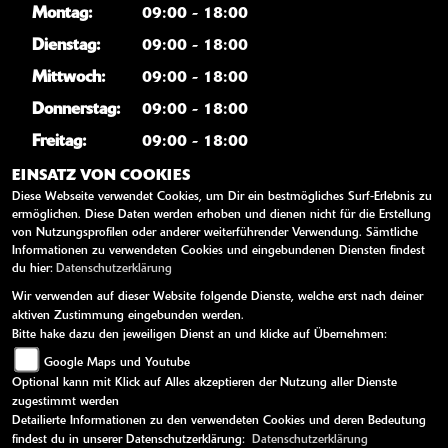
Montag:
09:00 - 18:00
Dienstag:
09:00 - 18:00
Mittwoch:
09:00 - 18:00
Donnerstag:
09:00 - 18:00
Freitag:
09:00 - 18:00
Samstag:
10:00 - 14:00
EINSATZ VON COOKIES
Diese Webseite verwendet Cookies, um Dir ein bestmögliches Surf-Erlebnis zu
Sonntag:
geschlossen
ermöglichen. Diese Daten werden erhoben und dienen nicht für die Erstellung
von Nutzungsprofilen oder anderer weiterführender Verwendung. Sämtliche
Informationen zu verwendeten Cookies und eingebundenen Diensten findest
WEITERE LINKS
du hier:
Datenschutzerklärung
Wir verwenden auf dieser Website folgende Dienste, welche erst nach deiner
Kawasaki News
aktiven Zustimmung eingebunden werden.
Bitte hake dazu den jeweiligen Dienst an und klicke auf Übernehmen:
Kawasaki Handbücher
Google Maps und Youtube
Kawasaki Bekleidung
Optional kann mit Klick auf Alles akzeptieren der Nutzung aller Dienste
Kawasaki Merchandise
zugestimmt werden
Detailierte Informationen zu den verwendeten Cookies und deren Bedeutung
findest du in unserer Datenschutzerklärung:
Datenschutzerklärung